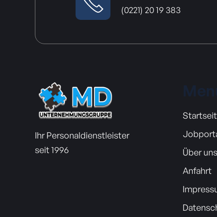
(0221) 20 19 383
Men
Startsei
Jobport
Ihr Personaldienstleister
seit 1996
Über un
Anfahrt
Impress
Datensc