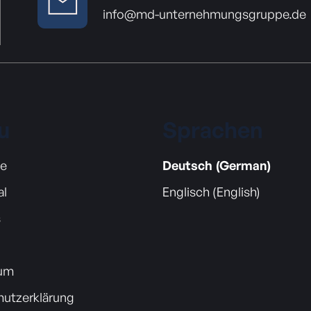
info@md-unternehmungsgruppe.de
u
Sprachen
te
Deutsch (German)
al
Englisch (English)
s
um
hutzerklärung