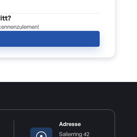
itt?
 kennenzulernen!
Adresse
Salierring 42