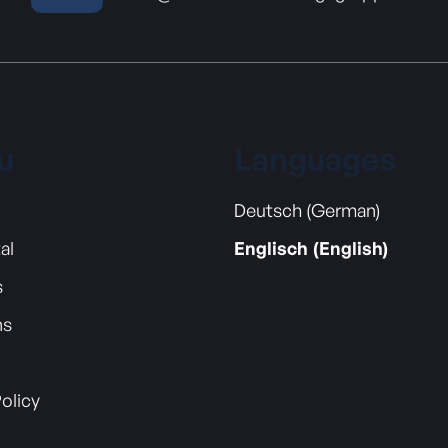
u
Languages
Deutsch (German)
al
Englisch (English)
s
ns
Policy