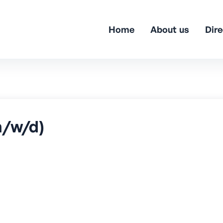
Home
About us
Dire
m/w/d)