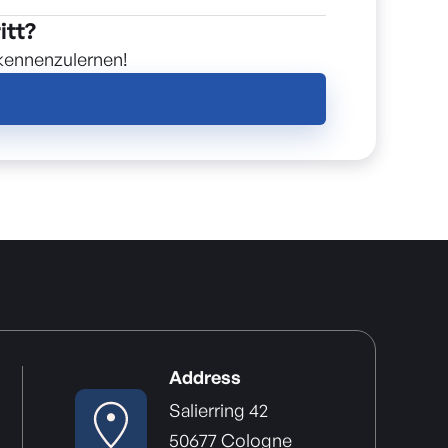
itt?
 kennenzulernen!
Address
Salierring 42
50677 Cologne